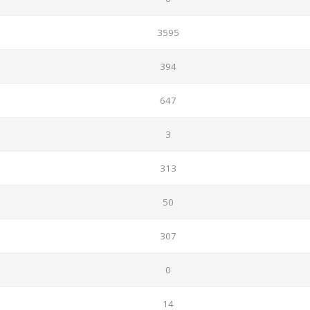
3595
394
647
3
313
50
307
0
14