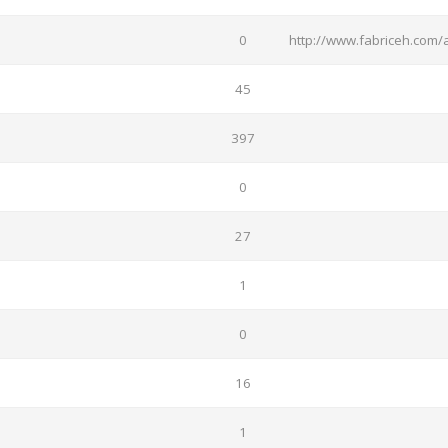
0
http://www.fabriceh.com/
45
397
0
27
1
0
16
1