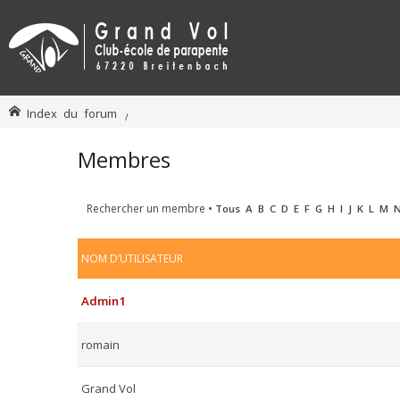
Index du forum
Membres
Rechercher un membre
•
Tous
A
B
C
D
E
F
G
H
I
J
K
L
M
NOM D’UTILISATEUR
Admin1
romain
Grand Vol