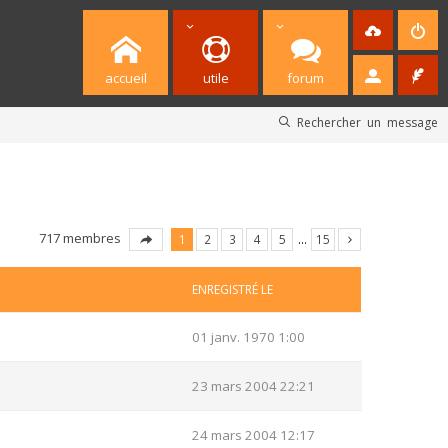
accueil
utile
forum
Rechercher un message
717 membres
1
2
3
4
5
…
15
ENREGISTRÉ LE
01 janv. 1970 1:00
23 mars 2004 22:21
24 mars 2004 12:17