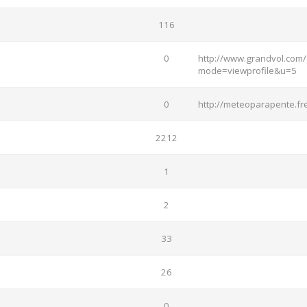
116
0
http://www.grandvol.com/
mode=viewprofile&u=5
0
http://meteoparapente.fre
2212
1
2
33
26
0