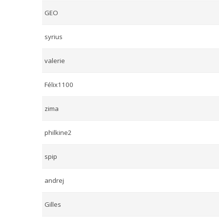
GEO
syrius
valerie
Félix1100
zima
philkine2
spip
andrej
Gilles