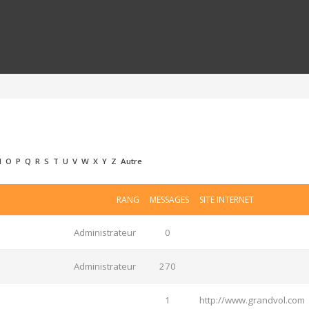
N
O
P
Q
R
S
T
U
V
W
X
Y
Z
Autre
RANG
MESSAGES
SITE INTERNET
Administrateur
0
Administrateur
270
1
http://www.grandvol.com