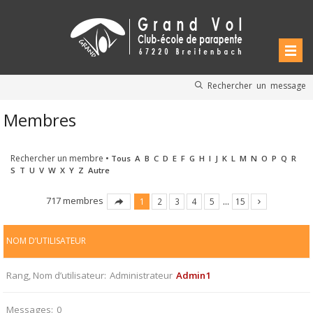
Rechercher un message
Membres
Rechercher un membre
•
Tous
A
B
C
D
E
F
G
H
I
J
K
L
M
N
O
P
Q
R
S
T
U
V
W
X
Y
Z
Autre
717 membres
1
2
3
4
5
…
15
NOM D’UTILISATEUR
Rang, Nom d’utilisateur
Administrateur
Admin1
Messages
0