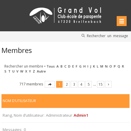
Rechercher un message
Membres
Rechercher un membre
•
Tous
A
B
C
D
E
F
G
H
I
J
K
L
M
N
O
P
Q
R
S
T
U
V
W
X
Y
Z
Autre
717 membres
1
2
3
4
5
…
15
NOM D’UTILISATEUR
Rang, Nom d’utilisateur
Administrateur
Admin1
Messages
0