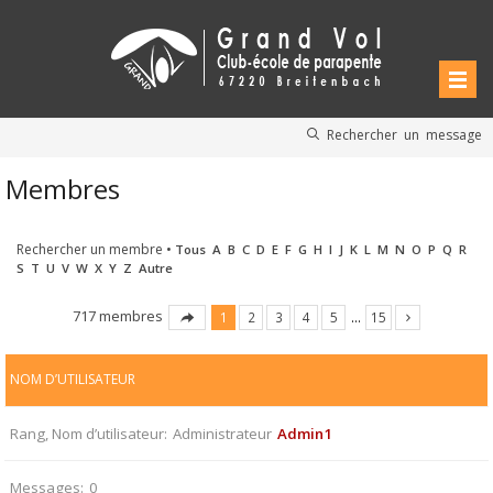
Rechercher un message
Membres
Rechercher un membre
•
Tous
A
B
C
D
E
F
G
H
I
J
K
L
M
N
O
P
Q
R
S
T
U
V
W
X
Y
Z
Autre
717 membres
1
2
3
4
5
…
15
NOM D’UTILISATEUR
Rang, Nom d’utilisateur
Administrateur
Admin1
Messages
0