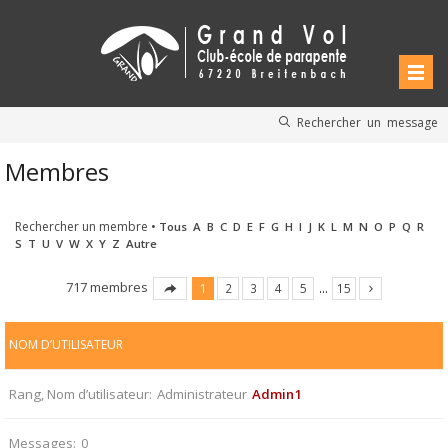
Rechercher un message
Membres
Rechercher un membre
•
Tous
A
B
C
D
E
F
G
H
I
J
K
L
M
N
O
P
Q
R
S
T
U
V
W
X
Y
Z
Autre
717 membres
1
2
3
4
5
…
15
NOM D’UTILISATEUR
Rang, Nom d’utilisateur
Administrateur
Admin1
Messages
0