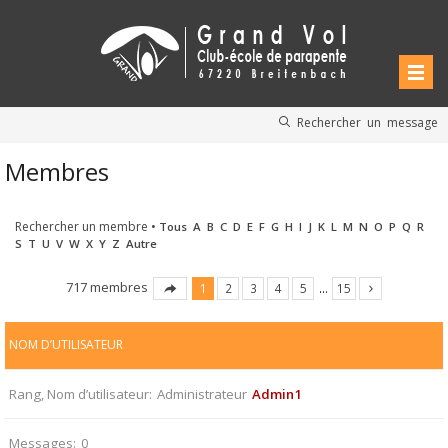
Rechercher un message
Membres
Rechercher un membre
•
Tous
A
B
C
D
E
F
G
H
I
J
K
L
M
N
O
P
Q
R
S
T
U
V
W
X
Y
Z
Autre
717 membres
1
2
3
4
5
…
15
NOM D’UTILISATEUR
Rang, Nom d’utilisateur
Administrateur
Admin1
Messages
0