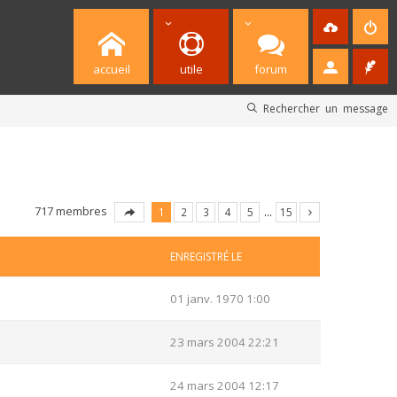
accueil
utile
forum
Rechercher un message
717 membres
1
2
3
4
5
…
15
ENREGISTRÉ LE
01 janv. 1970 1:00
23 mars 2004 22:21
24 mars 2004 12:17