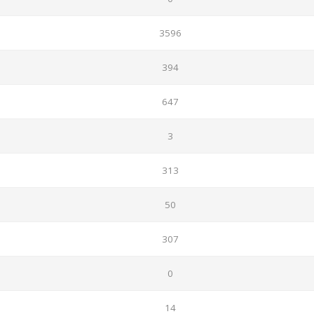
3596
394
647
3
313
50
307
0
14