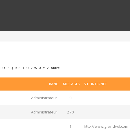
N
O
P
Q
R
S
T
U
V
W
X
Y
Z
Autre
RANG
MESSAGES
SITE INTERNET
Administrateur
0
Administrateur
270
1
http://www.grandvol.com