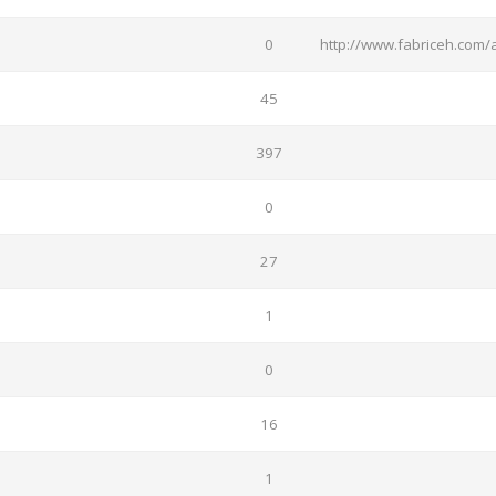
0
http://www.fabriceh.com/
45
397
0
27
1
0
16
1