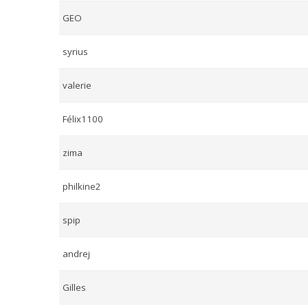
GEO
syrius
valerie
Félix1100
zima
philkine2
spip
andrej
Gilles