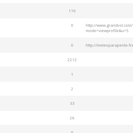
116
0
http://www.grandvol.com/
mode=viewprofile&u=5
0
http://meteoparapente.fre
2212
1
2
33
26
0