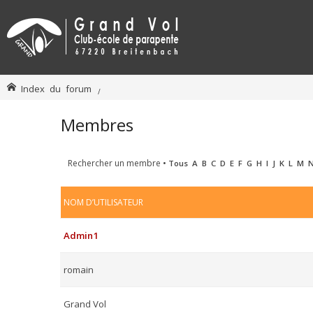
Index du forum
Membres
Rechercher un membre
•
Tous
A
B
C
D
E
F
G
H
I
J
K
L
M
NOM D’UTILISATEUR
Admin1
romain
Grand Vol