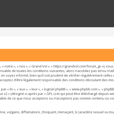
, « notre », « nos », « Grand Vol », « https://grandvol.com/forum_gv »), v
nsable de toutes les conditions suivantes, alors n’accédez pas et/ou n’util
n soyez informé, bien qu’il soit prudent de vérifier régulièrement celles-
acceptez d’être légalement responsable des conditions découlant des mise
« ils », « eux », « leur », « logiciel phpBB », « www.phpbb.com », « phpBB L
se v2
» (désigné ci-après par « GPL ») et qui peut être téléchargé depuis
ww
nsable de ce que nous acceptons ou n’acceptons pas comme contenu ou con
e, vulgaire, diffamatoire, choquant, menaçant, à caractère sexuel ou tout