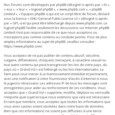
Nos forums sont développés par phpBB (désigné ci-après par « ils »,
« eux », « leur », « logiciel phpBB », « www.phpbb.com », « phpBB
Limited », « Équipes phpBB ») qui est un script libre de forum, déclaré
sous la licence «
GNU General Public License v2
» (désigné ci-après
par « GPL ») et qui peut être téléchargé depuis
www.phpbb.com
. Le
logiciel phpBB facilite seulement les discussions sur Internet. phpBB
Limited n’est pas responsable de ce que nous acceptons ou
n’acceptons pas comme contenu ou conduite permis. Pour de plus
amples informations au sujet de phpBB, veuillez consulter :
https://www.phpbb.com/
.
Vous acceptez de ne pas publier de contenu abusif, obscène,
vulgaire, diffamatoire, choquant, menaçant, à caractère sexuel ou
tout autre contenu qui peut transgresser les lois de votre pays, du
pays où « Grand Vol » est hébergé ou les lois internationales. Le
faire peut vous mener à un bannissement immédiat et permanent,
avec une notification à votre fournisseur d’accès à Internet si nous
le jugeons nécessaire. Les adresses IP de tous les messages sont
enregistrées pour aider au renforcement de ces conditions. Vous
acceptez que « Grand Vol » supprime, modifie, déplace ou verrouille
n’importe quel sujet lorsque nous estimons que cela est nécessaire.
En tant que membre, vous acceptez que toutes les informations que
vous avez saisies soient stockées dans notre base de données.
Bien que ces informations ne soient pas diffusées à une tierce