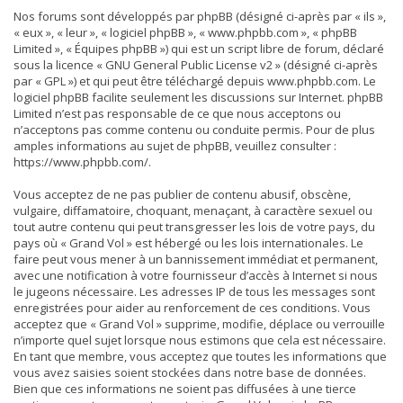
Nos forums sont développés par phpBB (désigné ci-après par « ils »,
« eux », « leur », « logiciel phpBB », « www.phpbb.com », « phpBB
Limited », « Équipes phpBB ») qui est un script libre de forum, déclaré
sous la licence «
GNU General Public License v2
» (désigné ci-après
par « GPL ») et qui peut être téléchargé depuis
www.phpbb.com
. Le
logiciel phpBB facilite seulement les discussions sur Internet. phpBB
Limited n’est pas responsable de ce que nous acceptons ou
n’acceptons pas comme contenu ou conduite permis. Pour de plus
amples informations au sujet de phpBB, veuillez consulter :
https://www.phpbb.com/
.
Vous acceptez de ne pas publier de contenu abusif, obscène,
vulgaire, diffamatoire, choquant, menaçant, à caractère sexuel ou
tout autre contenu qui peut transgresser les lois de votre pays, du
pays où « Grand Vol » est hébergé ou les lois internationales. Le
faire peut vous mener à un bannissement immédiat et permanent,
avec une notification à votre fournisseur d’accès à Internet si nous
le jugeons nécessaire. Les adresses IP de tous les messages sont
enregistrées pour aider au renforcement de ces conditions. Vous
acceptez que « Grand Vol » supprime, modifie, déplace ou verrouille
n’importe quel sujet lorsque nous estimons que cela est nécessaire.
En tant que membre, vous acceptez que toutes les informations que
vous avez saisies soient stockées dans notre base de données.
Bien que ces informations ne soient pas diffusées à une tierce