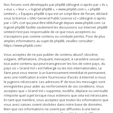
Nos forums sont développés par phpBB (désigné ci-après par « ils »,
« eux », « leur », « logiciel phpBB », « www.phpbb.com », « phpBB
Limited », « Équipes phpBB ») qui est un script libre de forum, déclaré
sous la licence «
GNU General Public License v2
» (désigné ci-après
par « GPL ») et qui peut être téléchargé depuis
www.phpbb.com
. Le
logiciel phpBB facilite seulement les discussions sur Internet. phpBB
Limited n’est pas responsable de ce que nous acceptons ou
n’acceptons pas comme contenu ou conduite permis. Pour de plus
amples informations au sujet de phpBB, veuillez consulter :
https://www.phpbb.com/
.
Vous acceptez de ne pas publier de contenu abusif, obscène,
vulgaire, diffamatoire, choquant, menaçant, à caractère sexuel ou
tout autre contenu qui peut transgresser les lois de votre pays, du
pays où « Grand Vol » est hébergé ou les lois internationales. Le
faire peut vous mener à un bannissement immédiat et permanent,
avec une notification à votre fournisseur d’accès à Internet si nous
le jugeons nécessaire. Les adresses IP de tous les messages sont
enregistrées pour aider au renforcement de ces conditions. Vous
acceptez que « Grand Vol » supprime, modifie, déplace ou verrouille
n’importe quel sujet lorsque nous estimons que cela est nécessaire.
En tant que membre, vous acceptez que toutes les informations que
vous avez saisies soient stockées dans notre base de données.
Bien que ces informations ne soient pas diffusées à une tierce