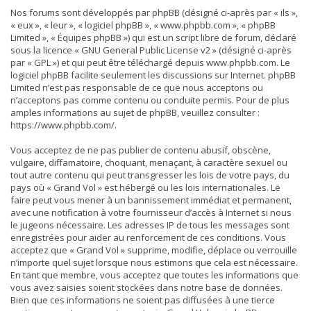
Nos forums sont développés par phpBB (désigné ci-après par « ils »,
« eux », « leur », « logiciel phpBB », « www.phpbb.com », « phpBB
Limited », « Équipes phpBB ») qui est un script libre de forum, déclaré
sous la licence «
GNU General Public License v2
» (désigné ci-après
par « GPL ») et qui peut être téléchargé depuis
www.phpbb.com
. Le
logiciel phpBB facilite seulement les discussions sur Internet. phpBB
Limited n’est pas responsable de ce que nous acceptons ou
n’acceptons pas comme contenu ou conduite permis. Pour de plus
amples informations au sujet de phpBB, veuillez consulter :
https://www.phpbb.com/
.
Vous acceptez de ne pas publier de contenu abusif, obscène,
vulgaire, diffamatoire, choquant, menaçant, à caractère sexuel ou
tout autre contenu qui peut transgresser les lois de votre pays, du
pays où « Grand Vol » est hébergé ou les lois internationales. Le
faire peut vous mener à un bannissement immédiat et permanent,
avec une notification à votre fournisseur d’accès à Internet si nous
le jugeons nécessaire. Les adresses IP de tous les messages sont
enregistrées pour aider au renforcement de ces conditions. Vous
acceptez que « Grand Vol » supprime, modifie, déplace ou verrouille
n’importe quel sujet lorsque nous estimons que cela est nécessaire.
En tant que membre, vous acceptez que toutes les informations que
vous avez saisies soient stockées dans notre base de données.
Bien que ces informations ne soient pas diffusées à une tierce