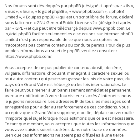
Nos forums sont développés par phpBB (désigné ci-après par « ils »,
« eux », « leur », « logiciel phpBB », « www.phpbb.com », « phpBB
Limited », « Équipes phpBB ») qui est un script libre de forum, déclaré
sous la licence «
GNU General Public License v2
» (désigné ci-après
par « GPL ») et qui peut être téléchargé depuis
www.phpbb.com
. Le
logiciel phpBB facilite seulement les discussions sur Internet. phpBB
Limited n’est pas responsable de ce que nous acceptons ou
n’acceptons pas comme contenu ou conduite permis. Pour de plus
amples informations au sujet de phpBB, veuillez consulter :
https://www.phpbb.com/
.
Vous acceptez de ne pas publier de contenu abusif, obscène,
vulgaire, diffamatoire, choquant, menaçant, à caractère sexuel ou
tout autre contenu qui peut transgresser les lois de votre pays, du
pays où « Grand Vol » est hébergé ou les lois internationales. Le
faire peut vous mener à un bannissement immédiat et permanent,
avec une notification à votre fournisseur d’accès à Internet si nous
le jugeons nécessaire. Les adresses IP de tous les messages sont
enregistrées pour aider au renforcement de ces conditions. Vous
acceptez que « Grand Vol » supprime, modifie, déplace ou verrouille
n’importe quel sujet lorsque nous estimons que cela est nécessaire.
En tant que membre, vous acceptez que toutes les informations que
vous avez saisies soient stockées dans notre base de données.
Bien que ces informations ne soient pas diffusées à une tierce