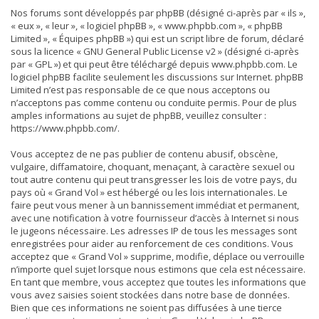
Nos forums sont développés par phpBB (désigné ci-après par « ils »,
« eux », « leur », « logiciel phpBB », « www.phpbb.com », « phpBB
Limited », « Équipes phpBB ») qui est un script libre de forum, déclaré
sous la licence «
GNU General Public License v2
» (désigné ci-après
par « GPL ») et qui peut être téléchargé depuis
www.phpbb.com
. Le
logiciel phpBB facilite seulement les discussions sur Internet. phpBB
Limited n’est pas responsable de ce que nous acceptons ou
n’acceptons pas comme contenu ou conduite permis. Pour de plus
amples informations au sujet de phpBB, veuillez consulter :
https://www.phpbb.com/
.
Vous acceptez de ne pas publier de contenu abusif, obscène,
vulgaire, diffamatoire, choquant, menaçant, à caractère sexuel ou
tout autre contenu qui peut transgresser les lois de votre pays, du
pays où « Grand Vol » est hébergé ou les lois internationales. Le
faire peut vous mener à un bannissement immédiat et permanent,
avec une notification à votre fournisseur d’accès à Internet si nous
le jugeons nécessaire. Les adresses IP de tous les messages sont
enregistrées pour aider au renforcement de ces conditions. Vous
acceptez que « Grand Vol » supprime, modifie, déplace ou verrouille
n’importe quel sujet lorsque nous estimons que cela est nécessaire.
En tant que membre, vous acceptez que toutes les informations que
vous avez saisies soient stockées dans notre base de données.
Bien que ces informations ne soient pas diffusées à une tierce