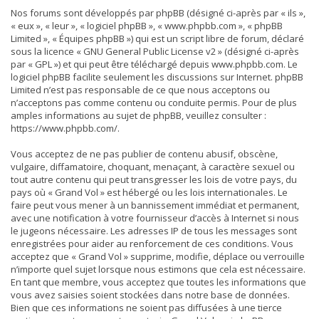
Nos forums sont développés par phpBB (désigné ci-après par « ils »,
« eux », « leur », « logiciel phpBB », « www.phpbb.com », « phpBB
Limited », « Équipes phpBB ») qui est un script libre de forum, déclaré
sous la licence «
GNU General Public License v2
» (désigné ci-après
par « GPL ») et qui peut être téléchargé depuis
www.phpbb.com
. Le
logiciel phpBB facilite seulement les discussions sur Internet. phpBB
Limited n’est pas responsable de ce que nous acceptons ou
n’acceptons pas comme contenu ou conduite permis. Pour de plus
amples informations au sujet de phpBB, veuillez consulter :
https://www.phpbb.com/
.
Vous acceptez de ne pas publier de contenu abusif, obscène,
vulgaire, diffamatoire, choquant, menaçant, à caractère sexuel ou
tout autre contenu qui peut transgresser les lois de votre pays, du
pays où « Grand Vol » est hébergé ou les lois internationales. Le
faire peut vous mener à un bannissement immédiat et permanent,
avec une notification à votre fournisseur d’accès à Internet si nous
le jugeons nécessaire. Les adresses IP de tous les messages sont
enregistrées pour aider au renforcement de ces conditions. Vous
acceptez que « Grand Vol » supprime, modifie, déplace ou verrouille
n’importe quel sujet lorsque nous estimons que cela est nécessaire.
En tant que membre, vous acceptez que toutes les informations que
vous avez saisies soient stockées dans notre base de données.
Bien que ces informations ne soient pas diffusées à une tierce