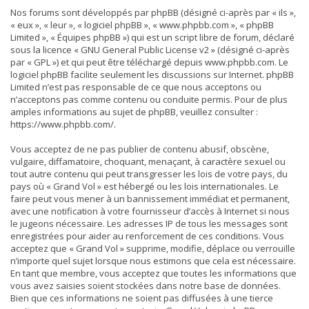
Nos forums sont développés par phpBB (désigné ci-après par « ils »,
« eux », « leur », « logiciel phpBB », « www.phpbb.com », « phpBB
Limited », « Équipes phpBB ») qui est un script libre de forum, déclaré
sous la licence «
GNU General Public License v2
» (désigné ci-après
par « GPL ») et qui peut être téléchargé depuis
www.phpbb.com
. Le
logiciel phpBB facilite seulement les discussions sur Internet. phpBB
Limited n’est pas responsable de ce que nous acceptons ou
n’acceptons pas comme contenu ou conduite permis. Pour de plus
amples informations au sujet de phpBB, veuillez consulter :
https://www.phpbb.com/
.
Vous acceptez de ne pas publier de contenu abusif, obscène,
vulgaire, diffamatoire, choquant, menaçant, à caractère sexuel ou
tout autre contenu qui peut transgresser les lois de votre pays, du
pays où « Grand Vol » est hébergé ou les lois internationales. Le
faire peut vous mener à un bannissement immédiat et permanent,
avec une notification à votre fournisseur d’accès à Internet si nous
le jugeons nécessaire. Les adresses IP de tous les messages sont
enregistrées pour aider au renforcement de ces conditions. Vous
acceptez que « Grand Vol » supprime, modifie, déplace ou verrouille
n’importe quel sujet lorsque nous estimons que cela est nécessaire.
En tant que membre, vous acceptez que toutes les informations que
vous avez saisies soient stockées dans notre base de données.
Bien que ces informations ne soient pas diffusées à une tierce