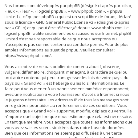
Nos forums sont développés par phpBB (désigné ci-après par « ils »,
« eux », « leur », « logiciel phpBB », « www.phpbb.com », « phpBB
Limited », « Équipes phpBB ») qui est un script libre de forum, déclaré
sous la licence «
GNU General Public License v2
» (désigné ci-après
par « GPL ») et qui peut être téléchargé depuis
www.phpbb.com
. Le
logiciel phpBB facilite seulement les discussions sur Internet. phpBB
Limited n’est pas responsable de ce que nous acceptons ou
n’acceptons pas comme contenu ou conduite permis. Pour de plus
amples informations au sujet de phpBB, veuillez consulter :
https://www.phpbb.com/
.
Vous acceptez de ne pas publier de contenu abusif, obscène,
vulgaire, diffamatoire, choquant, menaçant, à caractère sexuel ou
tout autre contenu qui peut transgresser les lois de votre pays, du
pays où « Grand Vol » est hébergé ou les lois internationales. Le
faire peut vous mener à un bannissement immédiat et permanent,
avec une notification à votre fournisseur d’accès à Internet si nous
le jugeons nécessaire. Les adresses IP de tous les messages sont
enregistrées pour aider au renforcement de ces conditions. Vous
acceptez que « Grand Vol » supprime, modifie, déplace ou verrouille
n’importe quel sujet lorsque nous estimons que cela est nécessaire.
En tant que membre, vous acceptez que toutes les informations que
vous avez saisies soient stockées dans notre base de données.
Bien que ces informations ne soient pas diffusées à une tierce