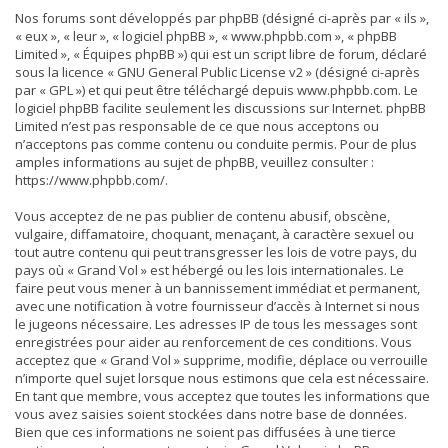
Nos forums sont développés par phpBB (désigné ci-après par « ils »,
« eux », « leur », « logiciel phpBB », « www.phpbb.com », « phpBB
Limited », « Équipes phpBB ») qui est un script libre de forum, déclaré
sous la licence «
GNU General Public License v2
» (désigné ci-après
par « GPL ») et qui peut être téléchargé depuis
www.phpbb.com
. Le
logiciel phpBB facilite seulement les discussions sur Internet. phpBB
Limited n’est pas responsable de ce que nous acceptons ou
n’acceptons pas comme contenu ou conduite permis. Pour de plus
amples informations au sujet de phpBB, veuillez consulter :
https://www.phpbb.com/
.
Vous acceptez de ne pas publier de contenu abusif, obscène,
vulgaire, diffamatoire, choquant, menaçant, à caractère sexuel ou
tout autre contenu qui peut transgresser les lois de votre pays, du
pays où « Grand Vol » est hébergé ou les lois internationales. Le
faire peut vous mener à un bannissement immédiat et permanent,
avec une notification à votre fournisseur d’accès à Internet si nous
le jugeons nécessaire. Les adresses IP de tous les messages sont
enregistrées pour aider au renforcement de ces conditions. Vous
acceptez que « Grand Vol » supprime, modifie, déplace ou verrouille
n’importe quel sujet lorsque nous estimons que cela est nécessaire.
En tant que membre, vous acceptez que toutes les informations que
vous avez saisies soient stockées dans notre base de données.
Bien que ces informations ne soient pas diffusées à une tierce