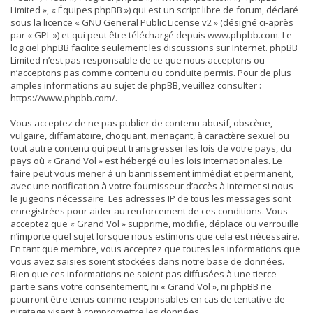
Limited », « Équipes phpBB ») qui est un script libre de forum, déclaré
sous la licence «
GNU General Public License v2
» (désigné ci-après
par « GPL ») et qui peut être téléchargé depuis
www.phpbb.com
. Le
logiciel phpBB facilite seulement les discussions sur Internet. phpBB
Limited n’est pas responsable de ce que nous acceptons ou
n’acceptons pas comme contenu ou conduite permis. Pour de plus
amples informations au sujet de phpBB, veuillez consulter :
https://www.phpbb.com/
.
Vous acceptez de ne pas publier de contenu abusif, obscène,
vulgaire, diffamatoire, choquant, menaçant, à caractère sexuel ou
tout autre contenu qui peut transgresser les lois de votre pays, du
pays où « Grand Vol » est hébergé ou les lois internationales. Le
faire peut vous mener à un bannissement immédiat et permanent,
avec une notification à votre fournisseur d’accès à Internet si nous
le jugeons nécessaire. Les adresses IP de tous les messages sont
enregistrées pour aider au renforcement de ces conditions. Vous
acceptez que « Grand Vol » supprime, modifie, déplace ou verrouille
n’importe quel sujet lorsque nous estimons que cela est nécessaire.
En tant que membre, vous acceptez que toutes les informations que
vous avez saisies soient stockées dans notre base de données.
Bien que ces informations ne soient pas diffusées à une tierce
partie sans votre consentement, ni « Grand Vol », ni phpBB ne
pourront être tenus comme responsables en cas de tentative de
piratage visant à compromettre les données.