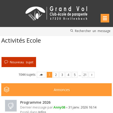
Rechercher un message
Activités Ecole
Nouveau sujet
1044 sujets
1
2
3
4
5
…
21
Annonces
Programme 2026
Dernier message par
Anny08
«
31 janv. 2026 16:14
Posté dans
Infos