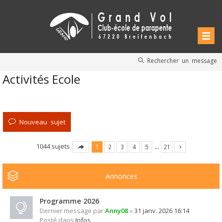
Rechercher un message
Activités Ecole
Nouveau sujet
1044 sujets
1
2
3
4
5
…
21
Annonces
Programme 2026
Dernier message par
Anny08
«
31 janv. 2026 16:14
Posté dans
Infos