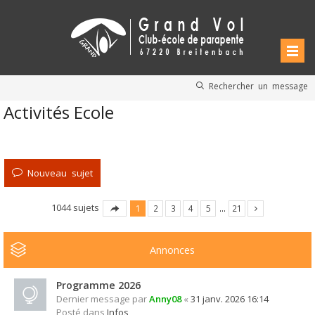
Rechercher un message
Activités Ecole
Nouveau sujet
1044 sujets
1
2
3
4
5
…
21
Annonces
Programme 2026
Dernier message par
Anny08
«
31 janv. 2026 16:14
Posté dans
Infos