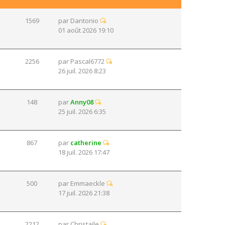
1569
par
Dantonio
01 août 2026 19:10
2256
par
Pascal6772
26 juil. 2026 8:23
148
par
Anny08
25 juil. 2026 6:35
867
par
catherine
18 juil. 2026 17:47
500
par
Emmaeckle
17 juil. 2026 21:38
2212
par
Christaile