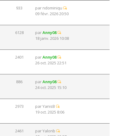
933
par
ndominiqu
09 févr. 2026 20:50
6128
par
Anny08
18 janv. 2026 10:08
2401
par
Anny08
26 oct. 2025 22:51
886
par
Anny08
24 oct. 2025 15:10
2973
par
YanisB
19 oct. 2025 8:06
2461
par
Yalonb