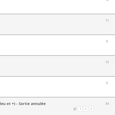
11
0
13
6
leu et +) - Sortie annulée
34
1
2
3