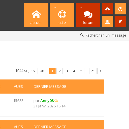
accueil
utile
forum
Rechercher un message
1044 sujets
1
2
3
4
5
…
21
S
VUES
DERNIER MESSAGE
15688
par
Anny08
31 janv. 2026 16:14
S
VUES
DERNIER MESSAGE