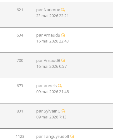
621
par
Narkoux
23 mai 2026 22:21
634
par
ArnaudB
16 mai 2026 22:43
700
par
ArnaudB
16 mai 2026 0:57
673
par
annels
09 mai 2026 21:48
831
par
SylvainG
09 mai 2026 7:13
1123
par
Tanguyrudolf