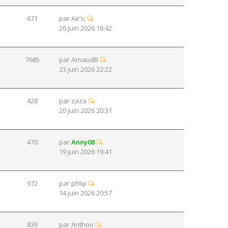
671
par
Air'ic
26 juin 2026 16:42
7685
par
ArnaudB
23 juin 2026 22:22
428
par
zaza
20 juin 2026 20:31
470
par
Anny08
19 juin 2026 19:41
972
par
phlip
14 juin 2026 20:57
839
par
Anthoo