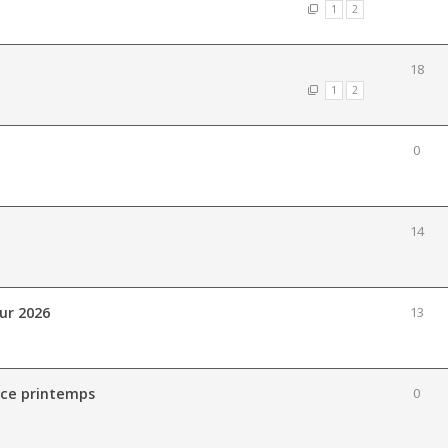
1
2
18
1
2
0
14
ur 2026
13
 ce printemps
0