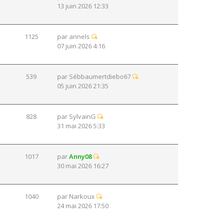
13 juin 2026 12:33
1125
par
annels
07 juin 2026 4:16
539
par
Sébbaumertdiebo67
05 juin 2026 21:35
828
par
SylvainG
31 mai 2026 5:33
1017
par
Anny08
30 mai 2026 16:27
1040
par
Narkoux
24 mai 2026 17:50