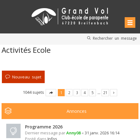
Rechercher un message
Activités Ecole
Nouveau sujet
1044 sujets
1
2
3
4
5
…
21
Annonces
Programme 2026
Dernier message par
Anny08
«
31 janv. 2026 16:14
Posté dans
Infos