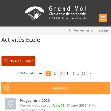
Rechercher un message
Activités Ecole
Nouveau sujet
1044 sujets
1
2
3
4
5
…
21
Annonces
Programme 2026
Dernier message par
Anny08
«
31 janv. 2026 16:14
Posté dans
Infos