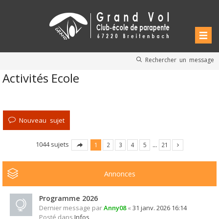
Rechercher un message
Activités Ecole
Nouveau sujet
1044 sujets
1
2
3
4
5
…
21
Annonces
Programme 2026
Dernier message par
Anny08
«
31 janv. 2026 16:14
Posté dans
Infos