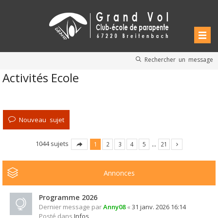
Rechercher un message
Activités Ecole
Nouveau sujet
1044 sujets
1
2
3
4
5
…
21
Annonces
Programme 2026
Dernier message par
Anny08
«
31 janv. 2026 16:14
Posté dans
Infos