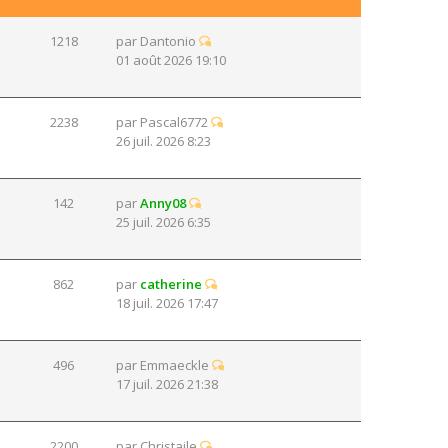
1218
par
Dantonio
01 août 2026 19:10
2238
par
Pascal6772
26 juil. 2026 8:23
142
par
Anny08
25 juil. 2026 6:35
862
par
catherine
18 juil. 2026 17:47
496
par
Emmaeckle
17 juil. 2026 21:38
2200
par
Christaile