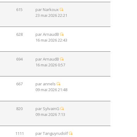
615
par
Narkoux
23 mai 2026 22:21
628
par
ArnaudB
16 mai 2026 22:43
694
par
ArnaudB
16 mai 2026 0:57
667
par
annels
09 mai 2026 21:48
820
par
SylvainG
09 mai 2026 7:13
1111
par
Tanguyrudolf