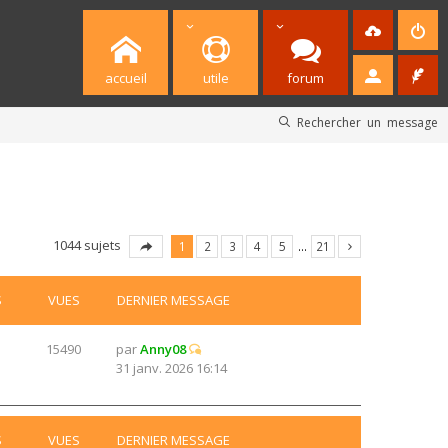
accueil
utile
forum
Rechercher un message
1044 sujets
1
2
3
4
5
…
21
S
VUES
DERNIER MESSAGE
15490
par
Anny08
31 janv. 2026 16:14
S
VUES
DERNIER MESSAGE