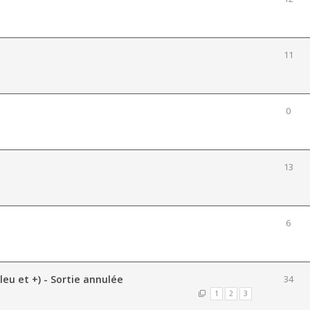
11
0
13
6
leu et +) - Sortie annulée
34
1
2
3