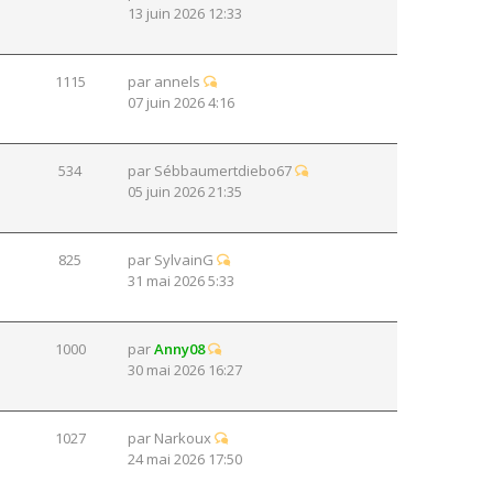
13 juin 2026 12:33
1115
par
annels
07 juin 2026 4:16
534
par
Sébbaumertdiebo67
05 juin 2026 21:35
825
par
SylvainG
31 mai 2026 5:33
1000
par
Anny08
30 mai 2026 16:27
1027
par
Narkoux
24 mai 2026 17:50