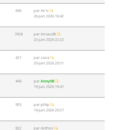
666
par
Air'ic
26 juin 2026 16:42
7658
par
ArnaudB
23 juin 2026 22:22
421
par
zaza
20 juin 2026 20:31
466
par
Anny08
19 juin 2026 19:41
953
par
phlip
14 juin 2026 20:57
822
par
Anthoo