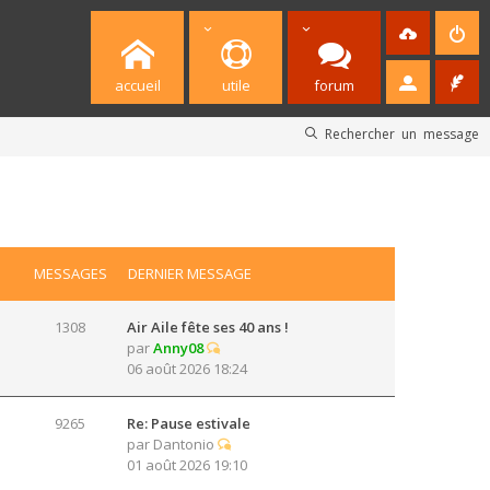
accueil
utile
forum
Rechercher un message
MESSAGES
DERNIER MESSAGE
1308
Air Aile fête ses 40 ans !
par
Anny08
06 août 2026 18:24
9265
Re: Pause estivale
par
Dantonio
01 août 2026 19:10