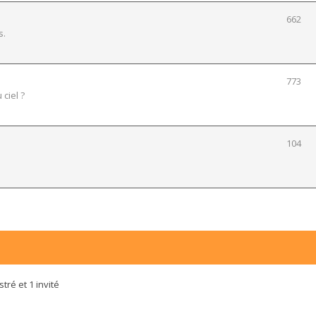
662
s.
773
 ciel ?
104
tré et 1 invité