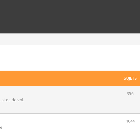
SUJETS
356
 sites de vol.
1044
e.