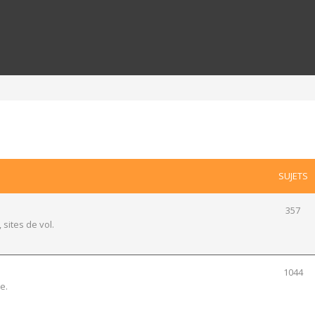
SUJETS
357
 sites de vol.
1044
e.