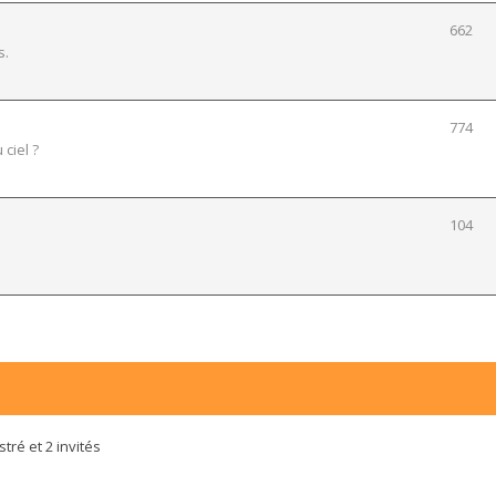
662
s.
774
 ciel ?
104
tré et 2 invités