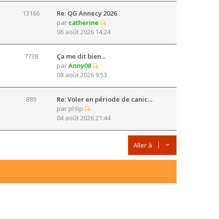
13166
Re: QG Annecy 2026
par
catherine
06 août 2026 14:24
7738
Ça me dit bien...
par
Anny08
08 août 2026 9:53
889
Re: Voler en période de canic…
par
phlip
04 août 2026 21:44
Aller à