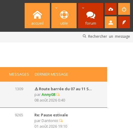
accueil
utile
forum
Rechercher un message
MESSAGES
DERNIER MESSAGE
1309
⚠️ Route barrée du 07 au 11 S…
par
Anny08
08 août 2026 0:40
9265
Re: Pause estivale
par
Dantonio
01 août 2026 19:10