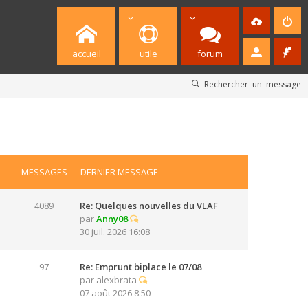
accueil
utile
forum
Rechercher un message
MESSAGES
DERNIER MESSAGE
4089
Re: Quelques nouvelles du VLAF
par
Anny08
30 juil. 2026 16:08
97
Re: Emprunt biplace le 07/08
par
alexbrata
07 août 2026 8:50