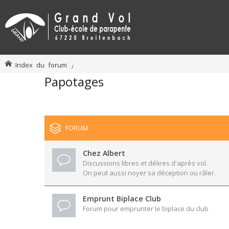
Index du forum
Papotages
FORUM
Chez Albert
Discussions libres et délires d'après vol.
On peut aussi noyer sa déception ou râler.
Emprunt Biplace Club
Forum pour emprunter le biplace du club