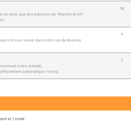
58
e vol ainsi que des parcours de "Marche & Vol".
ez.
9
urront vous servir dans votre vie de libériste
2
ernant notre activité).
effacement automatique 1 mois).
tré et 1 invité