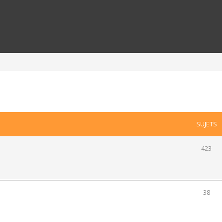
SUJETS
423
38