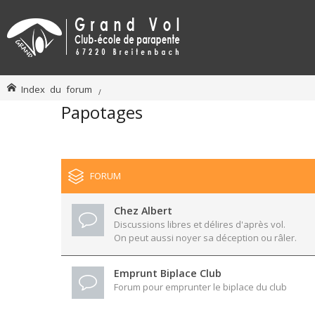
Index du forum
Papotages
FORUM
Chez Albert
Discussions libres et délires d'après vol.
On peut aussi noyer sa déception ou râler.
Emprunt Biplace Club
Forum pour emprunter le biplace du club