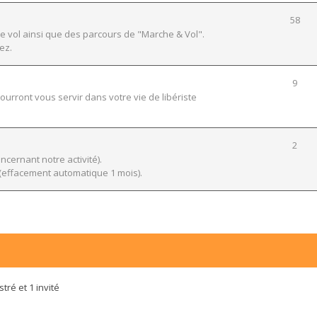
58
e vol ainsi que des parcours de "Marche & Vol".
ez.
9
urront vous servir dans votre vie de libériste
2
ernant notre activité).
effacement automatique 1 mois).
tré et 1 invité