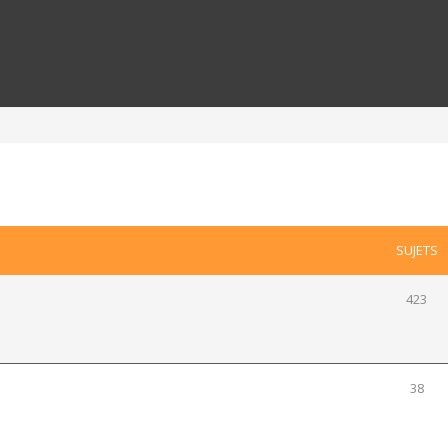
SUJETS
423
38