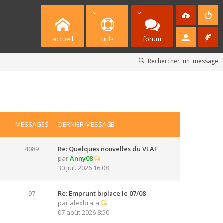
accueil
utile
forum
Rechercher un message
MESSAGES
DERNIER MESSAGE
4089
Re: Quelques nouvelles du VLAF
par
Anny08
30 juil. 2026 16:08
97
Re: Emprunt biplace le 07/08
par
alexbrata
07 août 2026 8:50