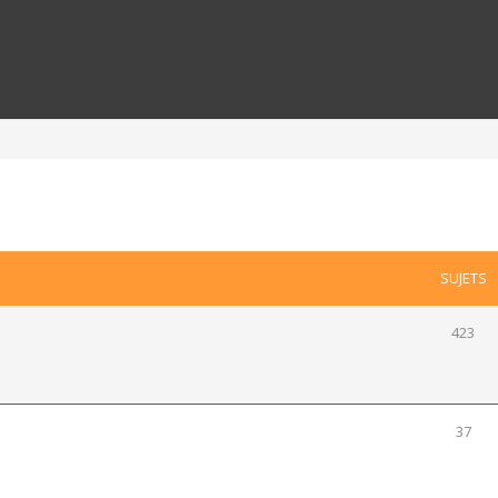
SUJETS
423
37