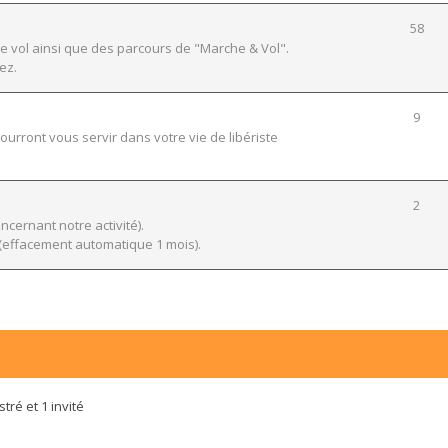
58
e vol ainsi que des parcours de "Marche & Vol".
ez.
9
urront vous servir dans votre vie de libériste
2
ernant notre activité).
effacement automatique 1 mois).
tré et 1 invité