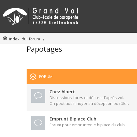
Index du forum
Papotages
FORUM
Chez Albert
Discussions libres et délires d'après vol.
On peut aussi noyer sa déception ou râler.
Emprunt Biplace Club
Forum pour emprunter le biplace du club