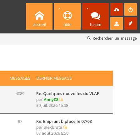
accueil
utile
forum
Rechercher un message
MESSAGES
DERNIER MESSAGE
4089
Re: Quelques nouvelles du VLAF
par
Anny08
30 juil. 2026 16:08
97
Re: Emprunt biplace le 07/08
par
alexbrata
07 août 2026 8:50