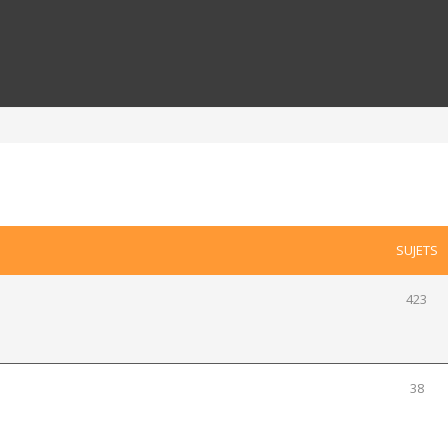
SUJETS
423
38