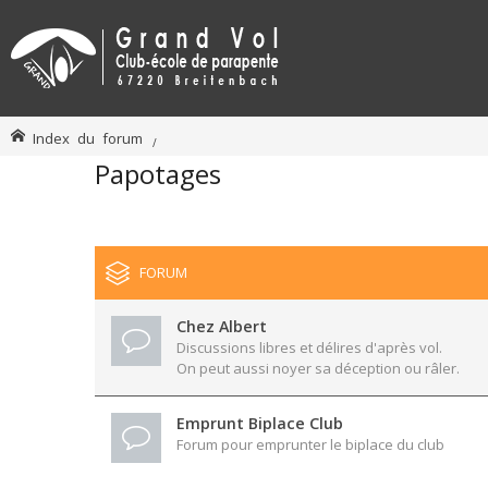
Index du forum
Papotages
FORUM
Chez Albert
Discussions libres et délires d'après vol.
On peut aussi noyer sa déception ou râler.
Emprunt Biplace Club
Forum pour emprunter le biplace du club