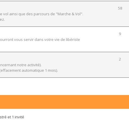
58
e vol ainsi que des parcours de "Marche & Vol".
ez.
9
urront vous servir dans votre vie de libériste
2
ernant notre activité).
effacement automatique 1 mois).
tré et 1 invité