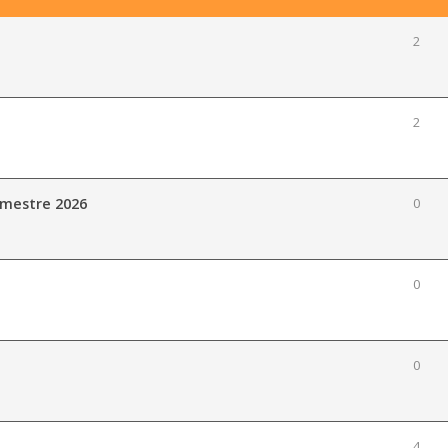
2
2
imestre 2026
0
0
0
4