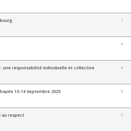
nbourg
1
0
: une responsabilité individuelle et collective
0
Echapée 13-14 Septembre 2025
0
l au respect
2