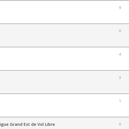
9
0
4
3
1
igue Grand Est de Vol Libre
0