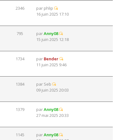
2346
par
phlip
16 juin 2025 17:10
795
par
Anny08
15 juin 2025 12:18
1734
par
Bender
11 juin 2025 9:46
1384
par
Seb
09 juin 2025 20:03
1379
par
Anny08
27 mai 2025 20:33
1145
par
Anny08