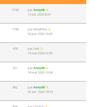
5738
par
Anny08
13 juil. 2026 8:30
1746
par
MarjiPika
02 juin 2026 10:43
478
par
Seb
16 mai 2026 23:03
321
par
Anny08
14 mai 2026 10:04
862
par
Anny08
03 avr. 2026 18:10
806
par
Chickie