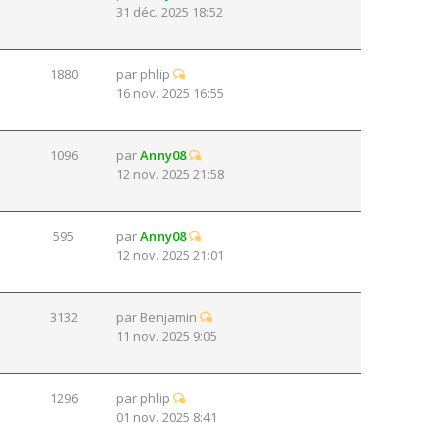
31 déc. 2025 18:52
1880
par
phlip
16 nov. 2025 16:55
1096
par
Anny08
12 nov. 2025 21:58
595
par
Anny08
12 nov. 2025 21:01
3132
par
Benjamin
11 nov. 2025 9:05
1296
par
phlip
01 nov. 2025 8:41