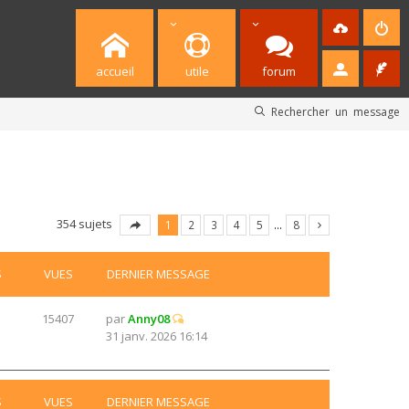
accueil
utile
forum
Rechercher un message
354 sujets
1
2
3
4
5
…
8
S
VUES
DERNIER MESSAGE
15407
par
Anny08
31 janv. 2026 16:14
S
VUES
DERNIER MESSAGE