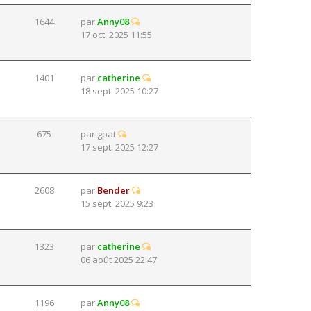
1644
par
Anny08
17 oct. 2025 11:55
1401
par
catherine
18 sept. 2025 10:27
675
par
gpat
17 sept. 2025 12:27
2608
par
Bender
15 sept. 2025 9:23
1323
par
catherine
06 août 2025 22:47
1196
par
Anny08