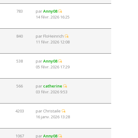
783
par
Anny08
14 févr. 2026 16:25
840
par
FloHeinrich
11 févr. 2026 12:08
538
par
Anny08
05 févr. 2026 17:29
566
par
catherine
03 févr. 2026 9:53
4203
par
Christaile
16 janv. 2026 13:28
1067
par
Anny08