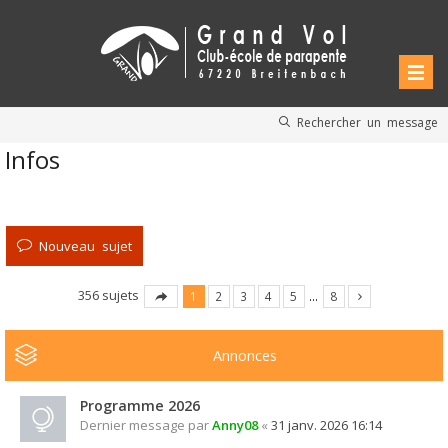
Rechercher un message
Infos
Nouveau sujet
356 sujets
1
2
3
4
5
…
8
Annonces
Programme 2026
Dernier message par
Anny08
«
31 janv. 2026 16:14