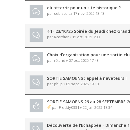
où atterrir pour un site historique ?
par
sebiscuit
» 17 nov. 2025 13:43
#1- 23/10/25 Soirée du Jeudi chez Grand
par
Rcordier
» 15 oct. 2025 7:33
Choix d’organisation pour une sortie cl
par
r0land
» 07 oct. 2025 17:43
SORTIE SAMOENS : appel à naveteurs !
par
phlip
» 05 sept. 2025 19:10
SORTIE SAMOENS 26 au 28 SEPTEMBRE 2
par
Freddy0331
» 22 juil. 2025 18:34
Découverte de l'Échappée - Dimanche 