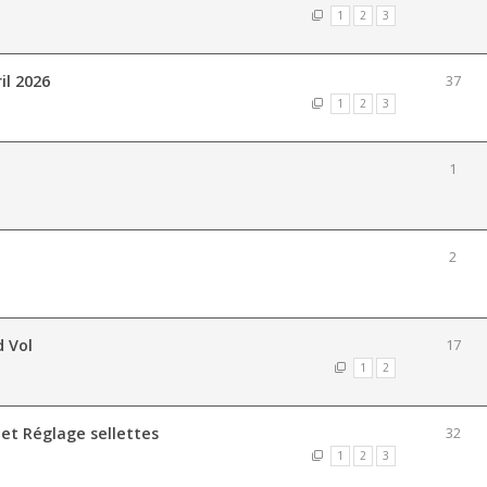
1
2
3
il 2026
37
1
2
3
1
2
d Vol
17
1
2
 et Réglage sellettes
32
1
2
3