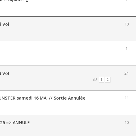
d Vol
10
1
d Vol
21
1
2
UNSTER samedi 16 MAI // Sortie Annulée
11
2026 => ANNULE
10