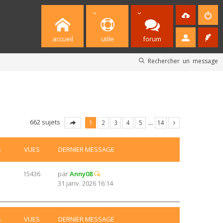
accueil
utile
forum
Rechercher un message
662 sujets
1
2
3
4
5
…
14
S
VUES
DERNIER MESSAGE
15436
par
Anny08
31 janv. 2026 16:14
S
VUES
DERNIER MESSAGE