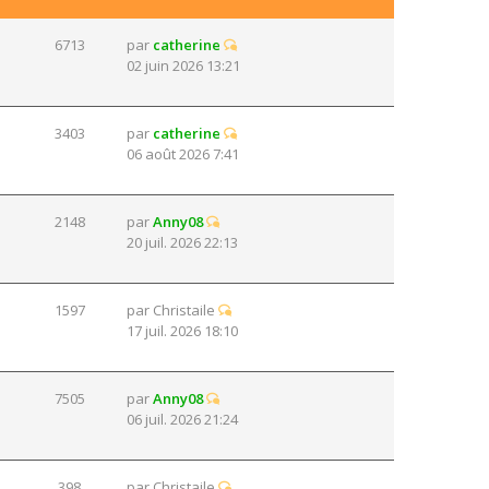
6713
par
catherine
02 juin 2026 13:21
3403
par
catherine
06 août 2026 7:41
2148
par
Anny08
20 juil. 2026 22:13
1597
par
Christaile
17 juil. 2026 18:10
7505
par
Anny08
06 juil. 2026 21:24
398
par
Christaile