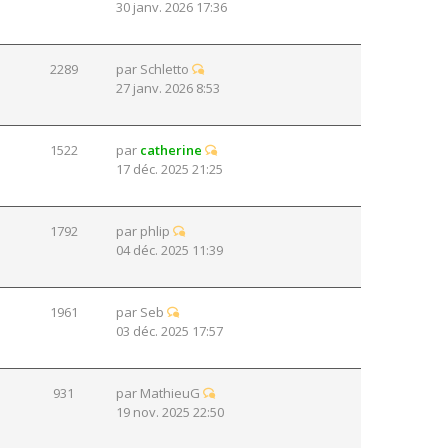
30 janv. 2026 17:36
2289
par
Schletto
27 janv. 2026 8:53
1522
par
catherine
17 déc. 2025 21:25
1792
par
phlip
04 déc. 2025 11:39
1961
par
Seb
03 déc. 2025 17:57
931
par
MathieuG
19 nov. 2025 22:50