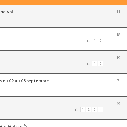
and Vol
11
18
1
2
19
1
2
s du 02 au 06 septembre
7
49
1
2
3
4
ire biplace 👆
1