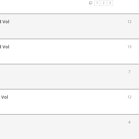
1
2
3
d Vol
12
d Vol
13
7
 Vol
12
4