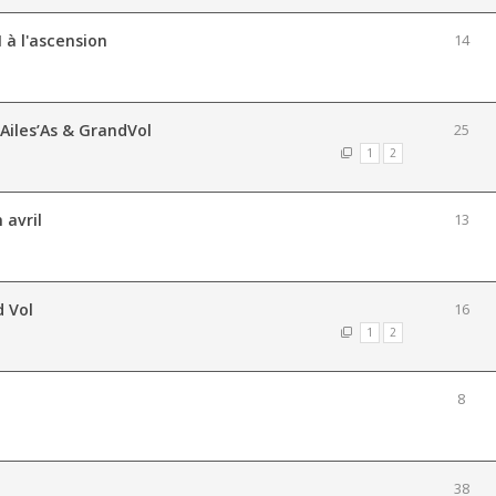
 à l'ascension
14
 Ailes’As & GrandVol
25
1
2
 avril
13
d Vol
16
1
2
8
l
38