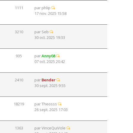
1111
par
phlip
17 nov. 2025 15:58
3210
par
Seb
30 oct. 2025 19:33
935
par
Anny08
07 oct. 2025 20:42
2410
par
Bender
30 sept. 2025 9:55
18219
par
Theosss
26 sept. 2025 17:03
1363
par
VinceQuiVole