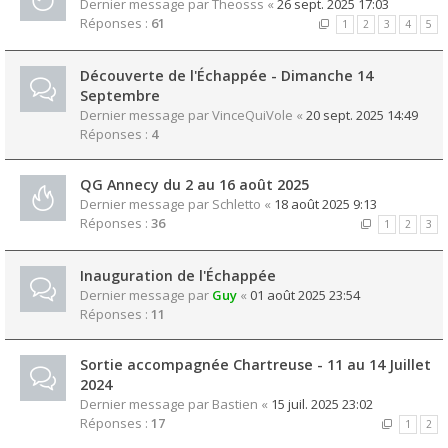
Dernier message par
Theosss
«
26 sept. 2025 17:03
Réponses :
61
1
2
3
4
5
Découverte de l'Échappée - Dimanche 14
Septembre
Dernier message par
VinceQuiVole
«
20 sept. 2025 14:49
Réponses :
4
QG Annecy du 2 au 16 août 2025
Dernier message par
Schletto
«
18 août 2025 9:13
Réponses :
36
1
2
3
Inauguration de l'Échappée
Dernier message par
Guy
«
01 août 2025 23:54
Réponses :
11
Sortie accompagnée Chartreuse - 11 au 14 Juillet
2024
Dernier message par
Bastien
«
15 juil. 2025 23:02
Réponses :
17
1
2