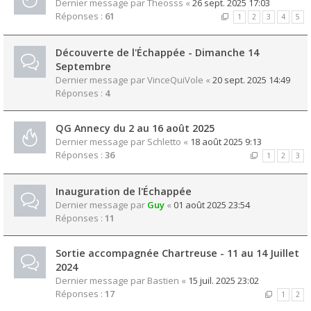
Dernier message par
Theosss
«
26 sept. 2025 17:03
Réponses :
61
1
2
3
4
5
Découverte de l'Échappée - Dimanche 14
Septembre
Dernier message par
VinceQuiVole
«
20 sept. 2025 14:49
Réponses :
4
QG Annecy du 2 au 16 août 2025
Dernier message par
Schletto
«
18 août 2025 9:13
Réponses :
36
1
2
3
Inauguration de l'Échappée
Dernier message par
Guy
«
01 août 2025 23:54
Réponses :
11
Sortie accompagnée Chartreuse - 11 au 14 Juillet
2024
Dernier message par
Bastien
«
15 juil. 2025 23:02
Réponses :
17
1
2