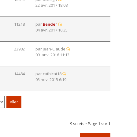
22 avr. 2017 18:08
11218
par
Bender
04 avr. 2017 16:35
23982
par
Jean-Claude
09 janv. 2016 11:13
14484
par
cathicat18
03 nov. 2015 6:19
9 sujets • Page
1
sur
1