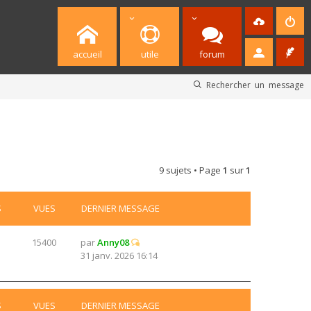
accueil
utile
forum
Rechercher un message
9 sujets • Page
1
sur
1
S
VUES
DERNIER MESSAGE
15400
par
Anny08
31 janv. 2026 16:14
S
VUES
DERNIER MESSAGE