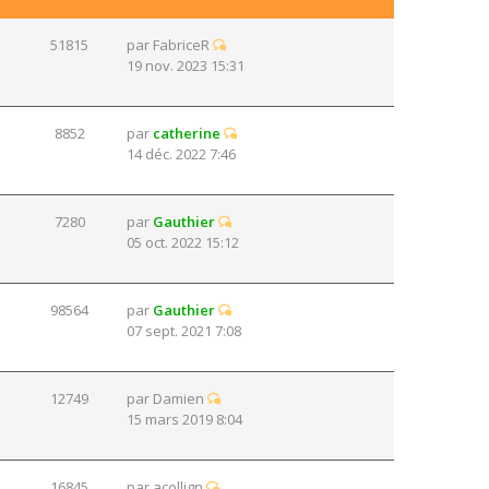
51815
par
FabriceR
19 nov. 2023 15:31
8852
par
catherine
14 déc. 2022 7:46
7280
par
Gauthier
05 oct. 2022 15:12
98564
par
Gauthier
07 sept. 2021 7:08
12749
par
Damien
15 mars 2019 8:04
16845
par
acollign