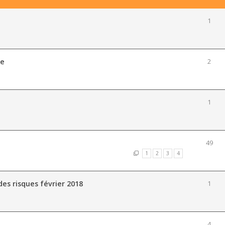
1
ne
2
1
49
1
2
3
4
des risques février 2018
1
4