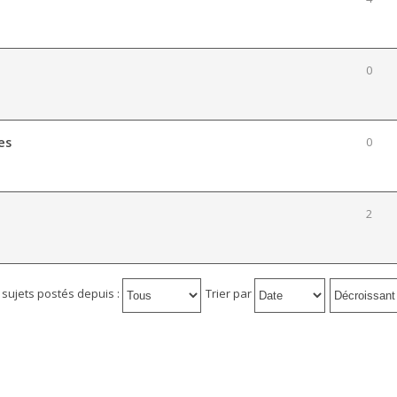
0
es
0
2
s sujets postés depuis :
Trier par