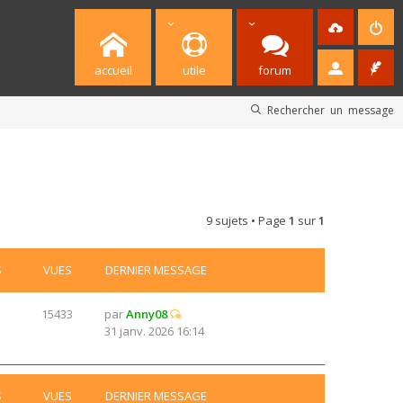
accueil
utile
forum
Rechercher un message
9 sujets • Page
1
sur
1
S
VUES
DERNIER MESSAGE
15433
par
Anny08
31 janv. 2026 16:14
S
VUES
DERNIER MESSAGE