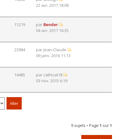
22 avr. 2017 18:08
11219
par
Bender
04 avr. 2017 16:35
23984
par
Jean-Claude
09 janv. 2016 11:13
14485
par
cathicat18
03 nov. 2015 6:19
9 sujets • Page
1
sur
1