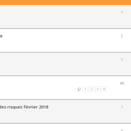
1
ne
2
1
49
1
2
3
4
des risques février 2018
1
4