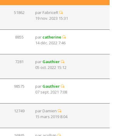
51862
par
FabriceR
19 nov. 2023 15:31
8855
par
catherine
14 déc. 2022 7:46
7281
par
Gauthier
05 oct. 2022 15:12
98575
par
Gauthier
07 sept. 2021 7:08
12749
par
Damien
15 mars 2019 8:04
16845
par
acollign