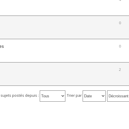
0
es
0
2
s sujets postés depuis :
Trier par