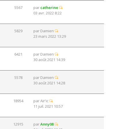
5567
par
catherine
03 avr. 2022 8:22
5829
par
Damien
23 mars 2022 13:29
6421
par
Damien
30 août 2021 14:39
5578
par
Damien
30 août 2021 14:28
18954
par
Air'ic
11 juil. 2021 10:57
12915
par
Anny08