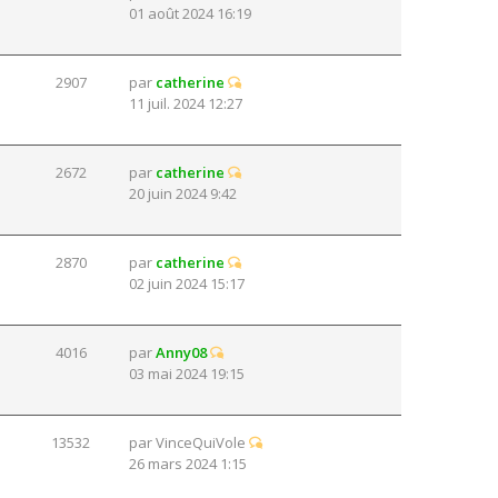
01 août 2024 16:19
2907
par
catherine
11 juil. 2024 12:27
2672
par
catherine
20 juin 2024 9:42
2870
par
catherine
02 juin 2024 15:17
4016
par
Anny08
03 mai 2024 19:15
13532
par
VinceQuiVole
26 mars 2024 1:15