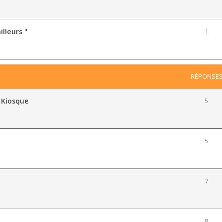
illeurs "
1
RÉPONSE
 Kiosque
5
5
7
8