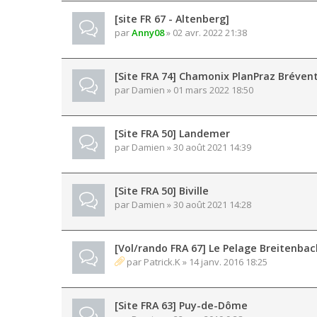
[site FR 67 - Altenberg]
par
Anny08
» 02 avr. 2022 21:38
[Site FRA 74] Chamonix PlanPraz Bréven
par
Damien
» 01 mars 2022 18:50
[Site FRA 50] Landemer
par
Damien
» 30 août 2021 14:39
[Site FRA 50] Biville
par
Damien
» 30 août 2021 14:28
[Vol/rando FRA 67] Le Pelage Breitenbac
par
Patrick.K
» 14 janv. 2016 18:25
[Site FRA 63] Puy-de-Dôme