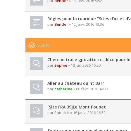
par
Bender
» 13 janv. 2016 9:52
Règles pour la rubrique "Sites d'ici et d'a
par
Bender
» 12 janv. 2016 13:36
SUJETS
Cherche trace gpx atterro-déco pour le
par
Sophie
» 18 juil. 2026 16:20
Aller au château du ht Barr
par
catherine
» 06 févr. 2026 14:33
[Site FRA 39]Le Mont Poupet
par
Patrick.K
» 16 janv. 2016 16:52
Spots sympa pour décoller et se poser