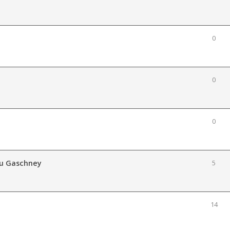
0
0
0
 du Gaschney
5
14