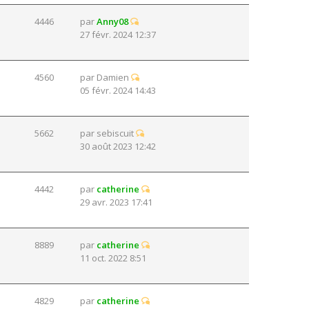
4446
par
Anny08
27 févr. 2024 12:37
4560
par
Damien
05 févr. 2024 14:43
5662
par
sebiscuit
30 août 2023 12:42
4442
par
catherine
29 avr. 2023 17:41
8889
par
catherine
11 oct. 2022 8:51
4829
par
catherine