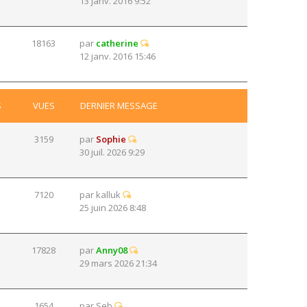
13 janv. 2016 9:52
18163
par
catherine
12 janv. 2016 15:46
S
VUES
DERNIER MESSAGE
3159
par
Sophie
30 juil. 2026 9:29
7120
par
kalluk
25 juin 2026 8:48
17828
par
Anny08
29 mars 2026 21:34
1654
par
Seb