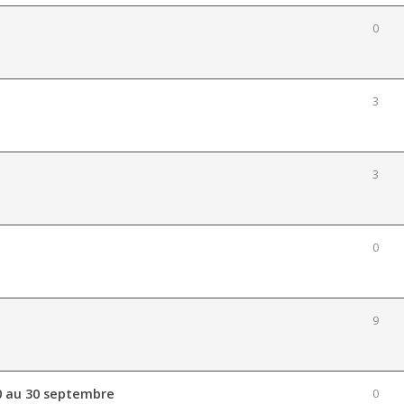
0
3
3
0
9
0 au 30 septembre
0