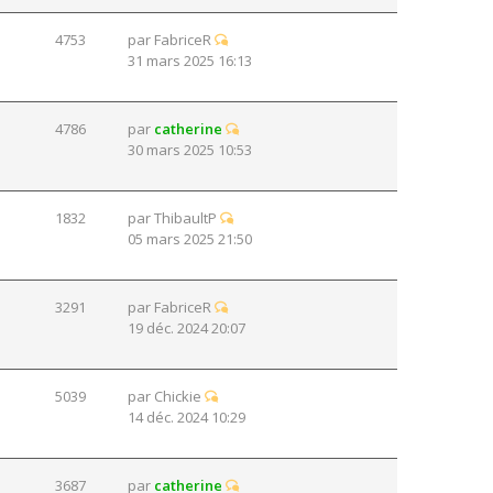
4753
par
FabriceR
31 mars 2025 16:13
4786
par
catherine
30 mars 2025 10:53
1832
par
ThibaultP
05 mars 2025 21:50
3291
par
FabriceR
19 déc. 2024 20:07
5039
par
Chickie
14 déc. 2024 10:29
3687
par
catherine