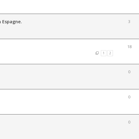
n Espagne.
3
18
1
2
0
0
0