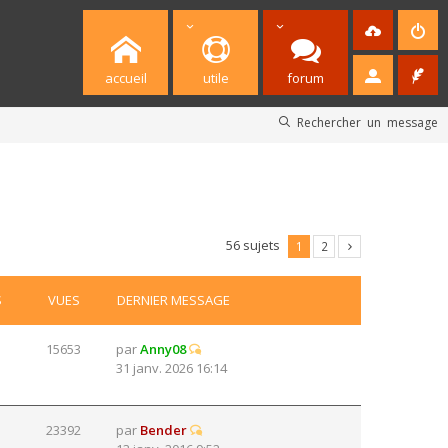
accueil
utile
forum
Rechercher un message
56 sujets
1
2
S
VUES
DERNIER MESSAGE
15653
par
Anny08
31 janv. 2026 16:14
23392
par
Bender