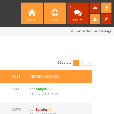
accueil
utile
forum
Rechercher un message
56 sujets
1
2
S
VUES
DERNIER MESSAGE
15431
par
Anny08
31 janv. 2026 16:14
23370
par
Bender