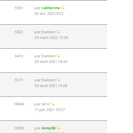
5561
par
catherine
03 avr. 2022 8:22
5822
par
Damien
23 mars 2022 13:29
6413
par
Damien
30 août 2021 14:39
5571
par
Damien
30 août 2021 14:28
18946
par
Air'ic
11 juil. 2021 10:57
12905
par
Anny08