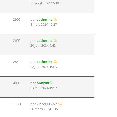
01 août 2024 16:19
2902
par
catherine
11 juil. 2024 12:27
2665
par
catherine
20 juin 2024 9:42
2859
par
catherine
02 juin 2024 15:17
4009
par
Anny08
03 mai 2024 19:15
13521
par
VinceQuiVole
26 mars 2024 1:15