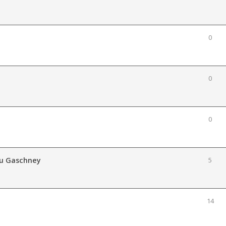
0
0
0
 du Gaschney
5
14