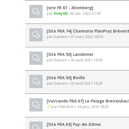
[site FR 67 - Altenberg]
par
Anny08
» 02 avr. 2022 21:38
[Site FRA 74] Chamonix PlanPraz Bréven
par
Damien
» 01 mars 2022 18:50
[Site FRA 50] Landemer
par
Damien
» 30 août 2021 14:39
[Site FRA 50] Biville
par
Damien
» 30 août 2021 14:28
[Vol/rando FRA 67] Le Pelage Breitenbac
par
Patrick.K
» 14 janv. 2016 18:25
[Site FRA 63] Puy-de-Dôme