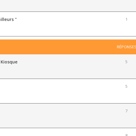
illeurs "
1
RÉPONSE
 Kiosque
5
5
7
8