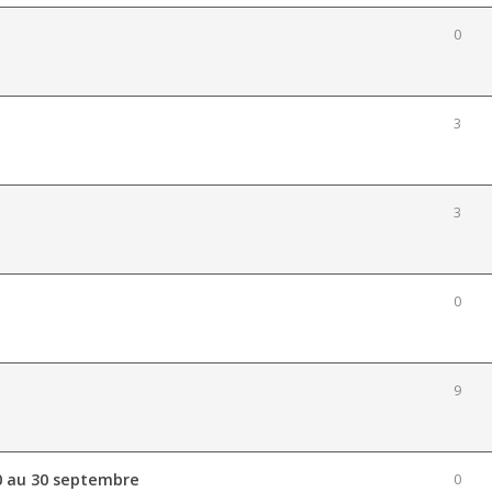
0
3
3
0
9
0 au 30 septembre
0