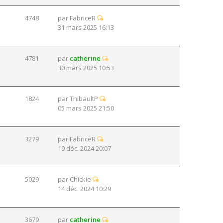
4748
par
FabriceR
31 mars 2025 16:13
4781
par
catherine
30 mars 2025 10:53
1824
par
ThibaultP
05 mars 2025 21:50
3279
par
FabriceR
19 déc. 2024 20:07
5029
par
Chickie
14 déc. 2024 10:29
3679
par
catherine