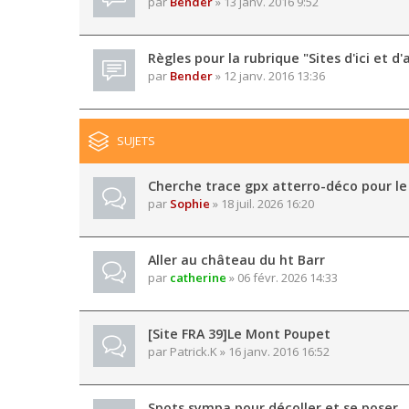
par
Bender
» 13 janv. 2016 9:52
Règles pour la rubrique "Sites d'ici et d'a
par
Bender
» 12 janv. 2016 13:36
SUJETS
Cherche trace gpx atterro-déco pour le
par
Sophie
» 18 juil. 2026 16:20
Aller au château du ht Barr
par
catherine
» 06 févr. 2026 14:33
[Site FRA 39]Le Mont Poupet
par
Patrick.K
» 16 janv. 2016 16:52
Spots sympa pour décoller et se poser