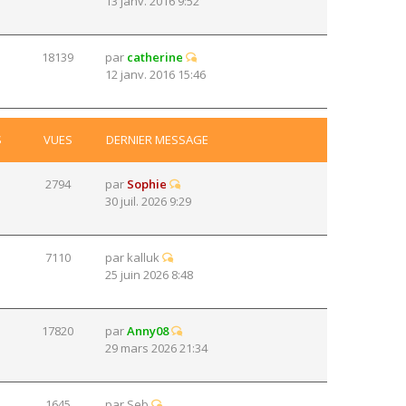
13 janv. 2016 9:52
18139
par
catherine
12 janv. 2016 15:46
S
VUES
DERNIER MESSAGE
2794
par
Sophie
30 juil. 2026 9:29
7110
par
kalluk
25 juin 2026 8:48
17820
par
Anny08
29 mars 2026 21:34
1645
par
Seb