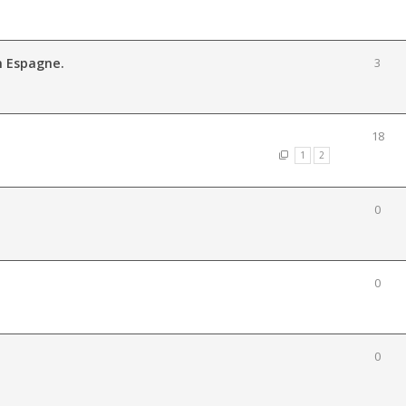
n Espagne.
3
18
1
2
0
0
0