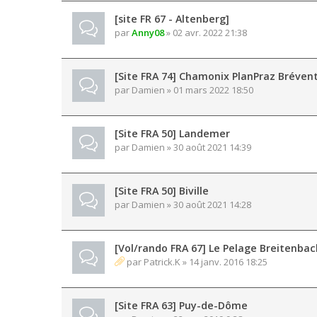
[site FR 67 - Altenberg]
par
Anny08
» 02 avr. 2022 21:38
[Site FRA 74] Chamonix PlanPraz Bréven
par
Damien
» 01 mars 2022 18:50
[Site FRA 50] Landemer
par
Damien
» 30 août 2021 14:39
[Site FRA 50] Biville
par
Damien
» 30 août 2021 14:28
[Vol/rando FRA 67] Le Pelage Breitenbac
par
Patrick.K
» 14 janv. 2016 18:25
[Site FRA 63] Puy-de-Dôme