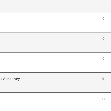
0
0
0
 du Gaschney
5
14