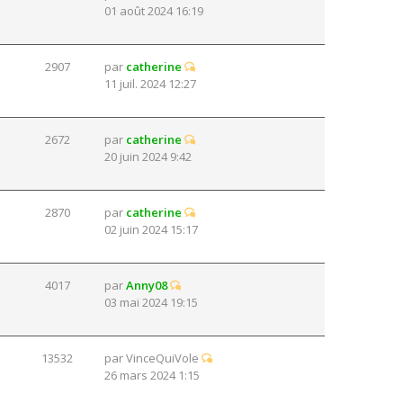
01 août 2024 16:19
2907
par
catherine
11 juil. 2024 12:27
2672
par
catherine
20 juin 2024 9:42
2870
par
catherine
02 juin 2024 15:17
4017
par
Anny08
03 mai 2024 19:15
13532
par
VinceQuiVole
26 mars 2024 1:15