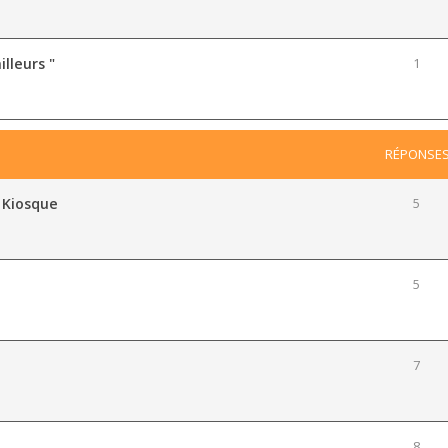
illeurs "
1
RÉPONSE
 Kiosque
5
5
7
8