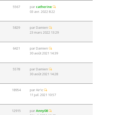
5567
par
catherine
03 avr. 2022 8:22
5829
par
Damien
23 mars 2022 13:29
6421
par
Damien
30 août 2021 14:39
5578
par
Damien
30 août 2021 14:28
18954
par
Air'ic
11 juil. 2021 10:57
12915
par
Anny08