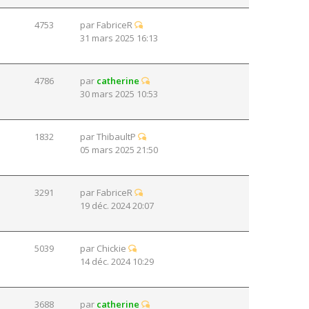
4753
par
FabriceR
31 mars 2025 16:13
4786
par
catherine
30 mars 2025 10:53
1832
par
ThibaultP
05 mars 2025 21:50
3291
par
FabriceR
19 déc. 2024 20:07
5039
par
Chickie
14 déc. 2024 10:29
3688
par
catherine