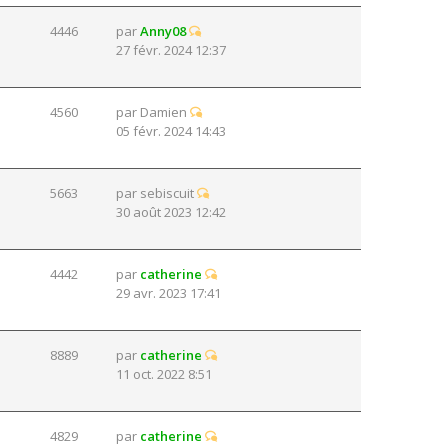
4446
par
Anny08
27 févr. 2024 12:37
4560
par
Damien
05 févr. 2024 14:43
5663
par
sebiscuit
30 août 2023 12:42
4442
par
catherine
29 avr. 2023 17:41
8889
par
catherine
11 oct. 2022 8:51
4829
par
catherine