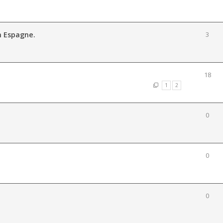
n Espagne.
3
18
1
2
0
0
0