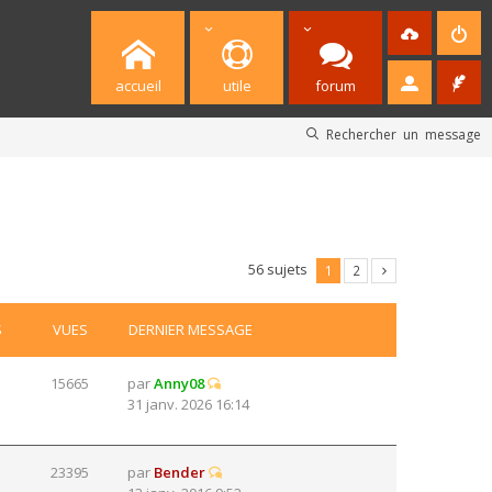
accueil
utile
forum
Rechercher un message
56 sujets
1
2
S
VUES
DERNIER MESSAGE
15665
par
Anny08
31 janv. 2026 16:14
23395
par
Bender