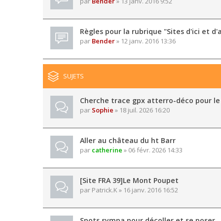
par
Bender
» 13 janv. 2016 9:52
Règles pour la rubrique "Sites d'ici et d'a
par
Bender
» 12 janv. 2016 13:36
SUJETS
Cherche trace gpx atterro-déco pour le
par
Sophie
» 18 juil. 2026 16:20
Aller au château du ht Barr
par
catherine
» 06 févr. 2026 14:33
[Site FRA 39]Le Mont Poupet
par
Patrick.K
» 16 janv. 2016 16:52
Spots sympa pour décoller et se poser