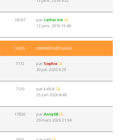
13 janv. 2016 9:52
18167
par
catherine
12 janv. 2016 15:46
S
VUES
DERNIER MESSAGE
3172
par
Sophie
30 juil. 2026 9:29
7120
par
kalluk
25 juin 2026 8:48
17830
par
Anny08
29 mars 2026 21:34
1655
par
Seb