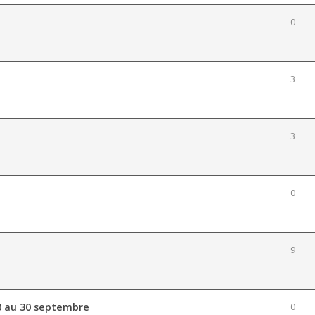
0
3
3
0
9
0 au 30 septembre
0