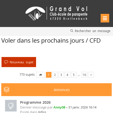
Rechercher un message
Voler dans les prochains jours / CFD
Nouveau sujet
773 sujets
1
2
3
4
5
…
16
Annonces
Programme 2026
Dernier message par
Anny08
«
31 janv. 2026 16:14
Posté dans
Infos