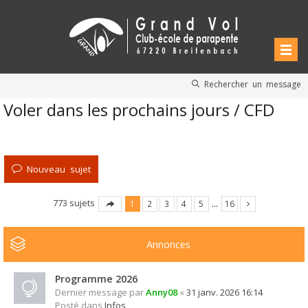
Rechercher un message
Voler dans les prochains jours / CFD
Nouveau sujet
773 sujets
1
2
3
4
5
…
16
Annonces
Programme 2026
Dernier message par
Anny08
«
31 janv. 2026 16:14
Posté dans
Infos