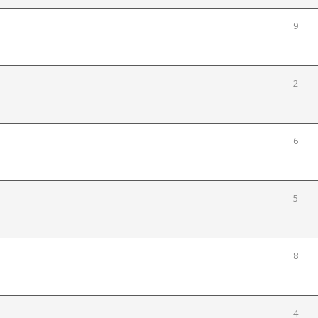
9
2
6
5
8
4