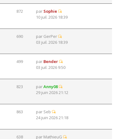
872
par
Sophie
10 juil. 2026 18:39
690
par
GerPer
03 juil. 2026 18:39
499
par
Bender
03 juil. 2026 9:50
823
par
Anny08
29 juin 2026 21:12
863
par
Seb
24 juin 2026 21:18
638
par
MathieuG