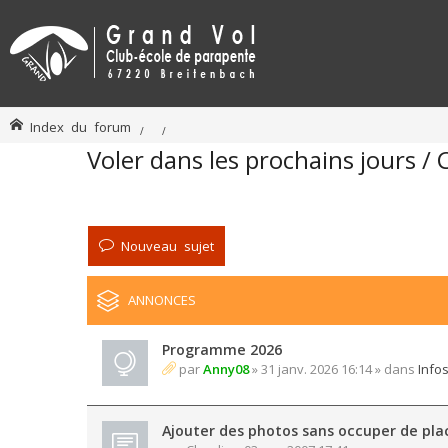
Index du forum
Voler dans les prochains jours /
Nouveau sujet
ANNONCES
Programme 2026
par
Anny08
» 31 janv. 2026 16:14 » dans
Info
Ajouter des photos sans occuper de pla