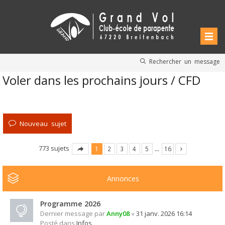
Rechercher un message
Voler dans les prochains jours / CFD
Nouveau sujet
773 sujets
1
2
3
4
5
…
16
Annonces
Programme 2026
Dernier message par
Anny08
«
31 janv. 2026 16:14
Posté dans
Infos