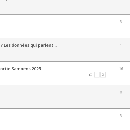
3
 ? Les données qui parlent...
1
Sortie Samoëns 2025
16
1
2
0
3