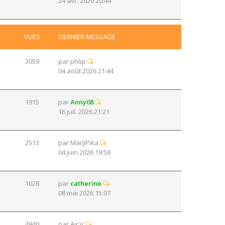
24 avr. 2020 20:44
S
VUES
DERNIER MESSAGE
3059
par
phlip
04 août 2026 21:44
1915
par
Anny08
16 juil. 2026 21:21
2513
par
MarjiPika
04 juin 2026 19:58
1028
par
catherine
08 mai 2026 15:07
4940
par
Air'ic