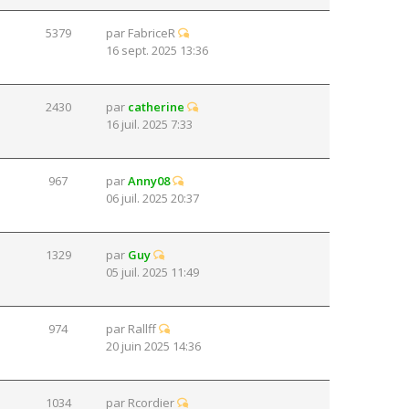
5379
par
FabriceR
16 sept. 2025 13:36
2430
par
catherine
16 juil. 2025 7:33
967
par
Anny08
06 juil. 2025 20:37
1329
par
Guy
05 juil. 2025 11:49
974
par
Rallff
20 juin 2025 14:36
1034
par
Rcordier