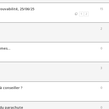
rouvabilité, 25/06/25
15
1
2
2
mes...
0
3
à conseiller ?
0
 du parachute
0