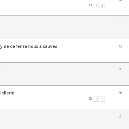
1
2
1
ay de défense nous a sauvés
13
.
7
iellerie
26
1
2
2