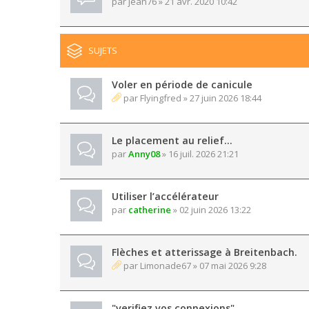
par
jean76
» 21 avr. 2020 10:42
SUJETS
Voler en période de canicule
par
Flyingfred
» 27 juin 2026 18:44
Le placement au relief...
par
Anny08
» 16 juil. 2026 21:21
Utiliser l’accélérateur
par
catherine
» 02 juin 2026 13:22
Flèches et atterissage à Breitenbach.
par
Limonade67
» 07 mai 2026 9:28
"verifiez vos connexions"