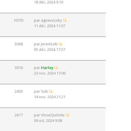
18 déc. 2024 9:10
10735
par
agoeurysky
11 déc. 2024 11:07
5068
par
JeremLeb
05 déc. 2024 17:37
3016
par
Harley
23 nov. 2024 17:00
2403
par
Seb
14 nov. 2024 21:21
2617
par
VinceQuiVole
09 oct. 2024 9:08