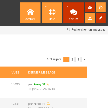
accueil
utile
forum
Rechercher un message
103 sujets
1
2
3
S
VUES
DERNIER MESSAGE
15490
par
Anny08
31 janv. 2026 16:14
17331
par
NicoGRE