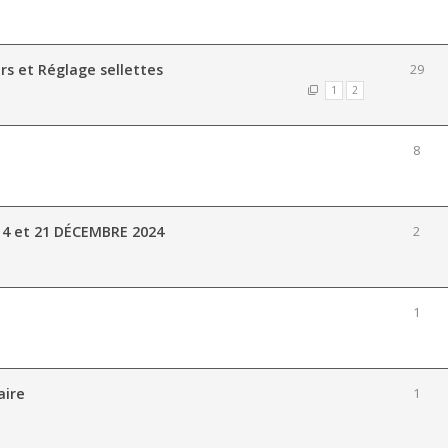
rs et Réglage sellettes
29
1
2
8
14 et 21 DÉCEMBRE 2024
2
1
aire
1