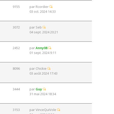
9155
par
Rcordier
03 oct. 2024 14:33
3072
par
Seb
04 sept. 2024 20:21
2452
par
Anny08
01 sept. 2024 9:11
8096
par
Chickie
03 août 2024 17:43
3444
par
Guy
31 mai 2024 18:34
3153
par
VinceQuiVole