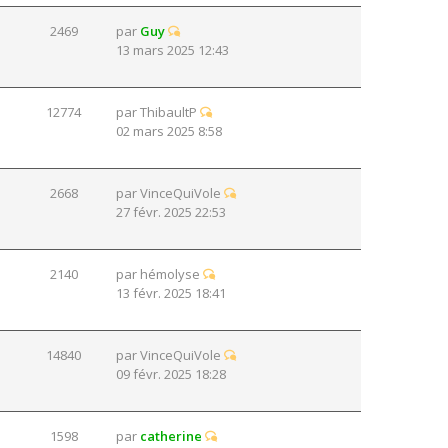
2469
par
Guy
13 mars 2025 12:43
12774
par
ThibaultP
02 mars 2025 8:58
2668
par
VinceQuiVole
27 févr. 2025 22:53
2140
par
hémolyse
13 févr. 2025 18:41
14840
par
VinceQuiVole
09 févr. 2025 18:28
1598
par
catherine