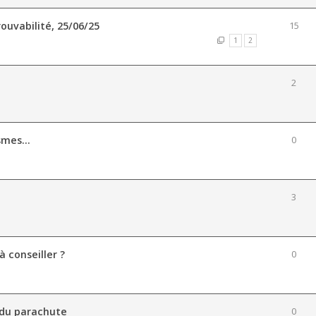
rouvabilité, 25/06/25
15
1
2
2
mes...
0
3
à conseiller ?
0
 du parachute
0