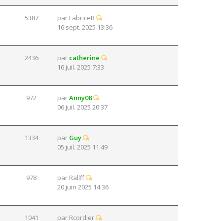
5387
par
FabriceR
16 sept. 2025 13:36
2436
par
catherine
16 juil. 2025 7:33
972
par
Anny08
06 juil. 2025 20:37
1334
par
Guy
05 juil. 2025 11:49
978
par
Rallff
20 juin 2025 14:36
1041
par
Rcordier