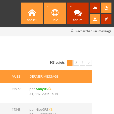
accueil
utile
forum
Rechercher un message
103 sujets
1
2
3
S
VUES
DERNIER MESSAGE
15577
par
Anny08
31 janv. 2026 16:14
17343
par
NicoGRE