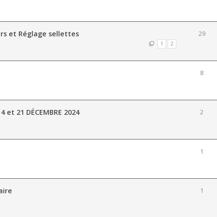
rs et Réglage sellettes
29
1
2
8
14 et 21 DÉCEMBRE 2024
2
1
aire
1