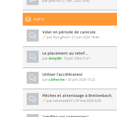
par
jean76
» 21 avr. 2020 10:42
SUJETS
Voler en période de canicule
par
Flyingfred
» 27 juin 2026 18:44
Le placement au relief...
par
Anny08
» 16 juil. 2026 21:21
Utiliser l’accélérateur
par
catherine
» 02 juin 2026 13:22
Flèches et atterissage à Breitenbach.
par
Limonade67
» 07 mai 2026 9:28
"verifiez vos connexions"