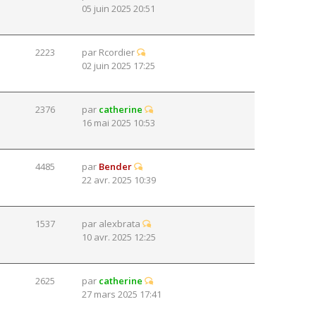
05 juin 2025 20:51
2223
par
Rcordier
02 juin 2025 17:25
2376
par
catherine
16 mai 2025 10:53
4485
par
Bender
22 avr. 2025 10:39
1537
par
alexbrata
10 avr. 2025 12:25
2625
par
catherine
27 mars 2025 17:41