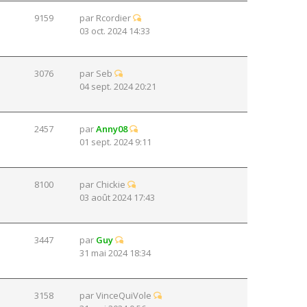
9159
par
Rcordier
03 oct. 2024 14:33
3076
par
Seb
04 sept. 2024 20:21
2457
par
Anny08
01 sept. 2024 9:11
8100
par
Chickie
03 août 2024 17:43
3447
par
Guy
31 mai 2024 18:34
3158
par
VinceQuiVole