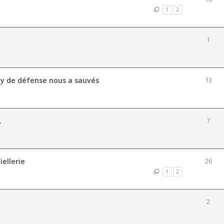
1
2
1
ay de défense nous a sauvés
13
.
7
iellerie
26
1
2
2