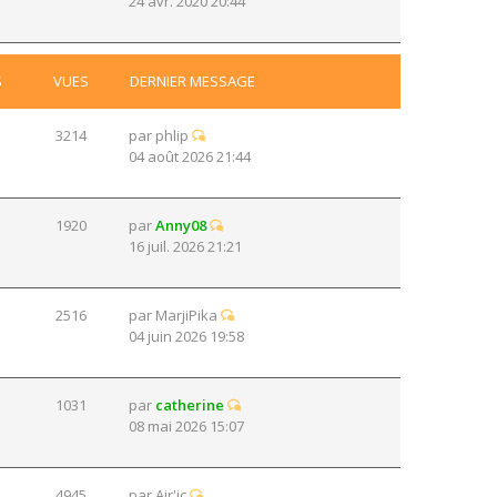
24 avr. 2020 20:44
S
VUES
DERNIER MESSAGE
3214
par
phlip
04 août 2026 21:44
1920
par
Anny08
16 juil. 2026 21:21
2516
par
MarjiPika
04 juin 2026 19:58
1031
par
catherine
08 mai 2026 15:07
4945
par
Air'ic