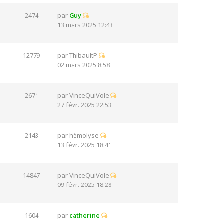
2474
par
Guy
13 mars 2025 12:43
12779
par
ThibaultP
02 mars 2025 8:58
2671
par
VinceQuiVole
27 févr. 2025 22:53
2143
par
hémolyse
13 févr. 2025 18:41
14847
par
VinceQuiVole
09 févr. 2025 18:28
1604
par
catherine