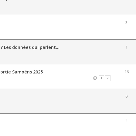
3
 ? Les données qui parlent...
1
Sortie Samoëns 2025
16
1
2
0
3