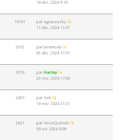
18 déc. 2024 9:10
10741
par
agoeurysky
11 déc. 2024 11:07
5072
par
JeremLeb
05 déc. 2024 17:37
3019
par
Harley
23 nov. 2024 17:00
2407
par
Seb
14 nov. 2024 21:21
2621
par
VinceQuiVole
09 oct. 2024 9:08